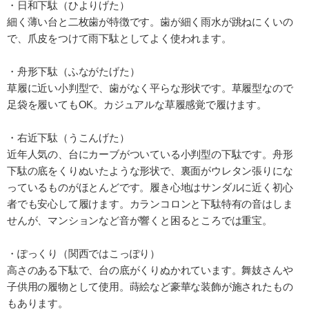
・日和下駄（ひよりげた）
細く薄い台と二枚歯が特徴です。歯が細く雨水が跳ねにくいの
で、爪皮をつけて雨下駄としてよく使われます。
・舟形下駄（ふながたげた）
草履に近い小判型で、歯がなく平らな形状です。草履型なので
足袋を履いてもOK。カジュアルな草履感覚で履けます。
・右近下駄（うこんげた）
近年人気の、台にカーブがついている小判型の下駄です。舟形
下駄の底をくりぬいたような形状で、裏面がウレタン張りにな
っているものがほとんどです。履き心地はサンダルに近く初心
者でも安心して履けます。カランコロンと下駄特有の音はしま
せんが、マンションなど音が響くと困るところでは重宝。
・ぽっくり（関西ではこっぽり）
高さのある下駄で、台の底がくりぬかれています。舞妓さんや
子供用の履物として使用。蒔絵など豪華な装飾が施されたもの
もあります。