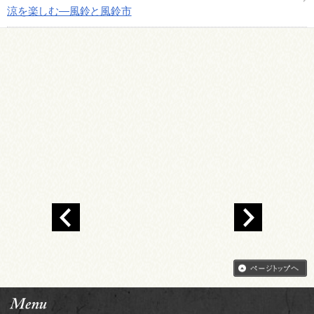
涼を楽しむ―風鈴と風鈴市