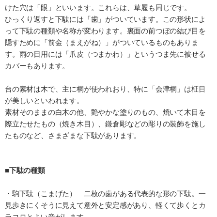
けた穴は「眼」といいます。これらは、草履も同じです。
ひっくり返すと下駄には「歯」がついています。この形状によ
って下駄の種類や名称が変わります。裏面の前つぼの結び目を
隠すために「前金（まえがね）」がついているものもありま
す。雨の日用には「爪皮（つまかわ）」というつま先に被せる
カバーもあります。
台の素材は木で、主に桐が使われおり、特に「会津桐」は柾目
が美しいといわれます。
素材そのままの白木の他、艶やかな塗りのもの、焼いて木目を
際立たせたもの（焼き木目）、鎌倉彫などの彫りの装飾を施し
たものなど、さまざまな下駄があります。
■下駄の種類
・駒下駄（こまげた） 二枚の歯がある代表的な形の下駄。一
見歩きにくそうに見えて意外と安定感があり、軽くて歩くとカ
ラコロとよい音がします。