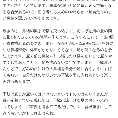
すのが粋とされています。鼻緒が細いと足に食い込んで痛くな
る場合があるので、初心者なら太めのやわらかい足当たりのよ
い鼻緒を選ぶのがおすすめです。
履き方は、鼻緒の奥まで指を突っ込まず、前つぼと指の股の間
に指1本入るくらいの隙間を作ります。こうすることで、指の股
が直接擦れるのを防ぎ、また、かかとが1～2cm外に出た格好に
なり鼻緒部分に体重がかかりにくくなり、足が痛くなるのを予
防できます。履く前に鼻緒を引っ張ったり揉んだりして履きや
すくしておくことも、足を痛めないコツです。また、下駄屋さ
んなどで、好みの台に好みの鼻緒を自分の足に合うようにすげ
てもらい、自分だけのオリジナル下駄を手に入れるという楽し
み方もあります。
下駄は夏しか履いてはいけないというものではありませんが、
靴が定着している現代では、下駄は涼しげな夏のおしゃれの一
つでしょう。浴衣姿を引き立てるだけでなく、普段履きにして
みてもいいかもしれませんね。