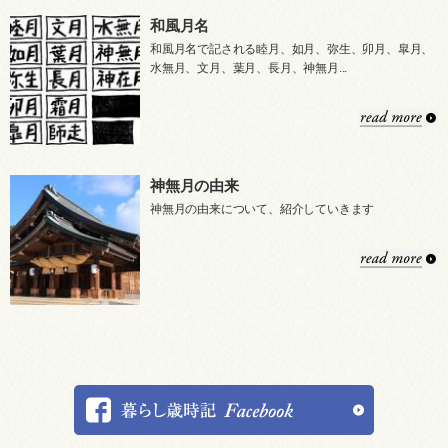
和風月名
和風月名で記される睦月、如月、弥生、卯月、皐月、
水無月、文月、葉月、長月、神無月...
神無月の由来
神無月の由来について、紹介していきます