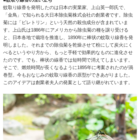
蚊取り線香を発明したのは日本の実業家、上山英一郎氏で、
「金鳥」で知られる大日本除虫菊株式会社の創業者です。除虫
菊には「ピレトリン」という天然の殺虫成分が含まれていま
す。上山氏は1886年にアメリカから除虫菊の種を譲り受ける
と、日本各地で栽培を推進し、1890年に棒状の蚊取り線香を発
明しました。それまでの除虫菊を乾燥させて粉にして炭火にく
べるというやり方から、もっと手軽で効果的なものに進化させ
たのです。でも、棒状の線香では短時間で消えてしまいます。
そこで、燃焼時間が長くなるように1895年に考案されたのが渦
巻型。今もおなじみの蚊取り線香の原型ができあがりました。
このアイデアは創業者夫人の発案として語り継がれています。