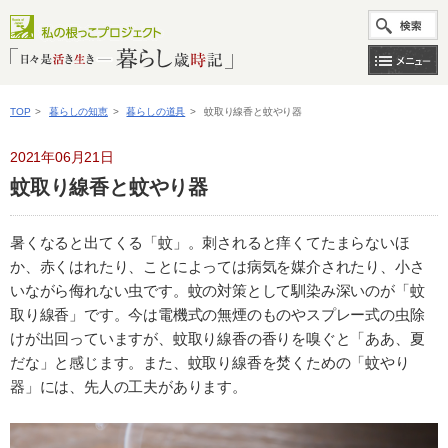
TOP
>
暮らしの知恵
>
暮らしの道具
>
蚊取り線香と蚊やり器
2021年06月21日
蚊取り線香と蚊やり器
暑くなると出てくる「蚊」。刺されると痒くてたまらないほ
か、赤くはれたり、ことによっては病気を媒介されたり、小さ
いながら侮れない虫です。蚊の対策として馴染み深いのが「蚊
取り線香」です。今は電機式の無煙のものやスプレー式の虫除
けが出回っていますが、蚊取り線香の香りを嗅ぐと「ああ、夏
だな」と感じます。また、蚊取り線香を焚くための「蚊やり
器」には、先人の工夫があります。