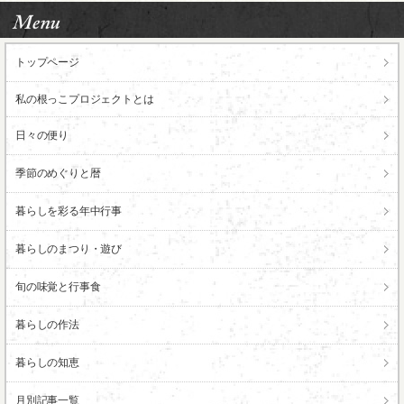
トップページ
私の根っこ
プロジェクトとは
日々の便り
季節のめぐりと暦
暮らしを彩る年中行事
暮らしのまつり・遊び
旬の味覚と行事食
暮らしの作法
暮らしの知恵
月別記事一覧