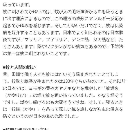
吸っています。
蚊に刺されてかゆいのは、蚊が人の毛細血管から血を吸うとき
に出す唾液によるもので、この唾液の成分にアレルギー反応が
起きてかゆみを感じます。そしてかゆいだけでなく、蚊は伝染
病を媒介することもあります。日本でよく知られるのは日本脳
炎ですが、マラリア、フィラリア、デング熱、ジカ熱など、た
くさんあります。薬やワクチンがない病気もあるので、予防法
の第一は蚊に刺されないことです。
■蚊と人間の戦い
昔、田畑で働く人々も蚊にはたいそう悩まされたことでしょ
う。蚊取り線香が生まれたのは130年ぐらい前のこと。それ以前
の日本では、ヨモギの葉やカヤノキなどを燃やした「蚊遣火
（かやりび）」の煙で蚊を追い払っていました。かなり煙そう
ですし、燃やし続けるのも大変そうですね。そして、寝るとき
は「蚊帳（かや）」を吊って涼しい風を通しながら虫の侵入を
防ぐというのが日本の夏の光景でした。
■蚊取り線香の生い立ち