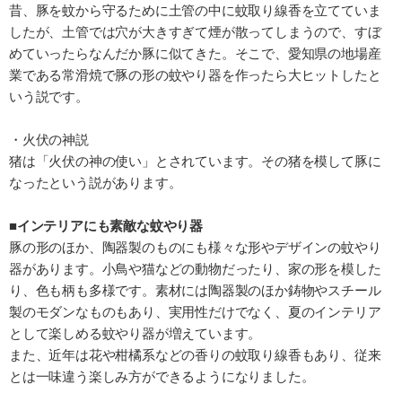
昔、豚を蚊から守るために土管の中に蚊取り線香を立てていま
したが、土管では穴が大きすぎて煙が散ってしまうので、すぼ
めていったらなんだか豚に似てきた。そこで、愛知県の地場産
業である常滑焼で豚の形の蚊やり器を作ったら大ヒットしたと
いう説です。
・火伏の神説
猪は「火伏の神の使い」とされています。その猪を模して豚に
なったという説があります。
■インテリアにも素敵な蚊やり器
豚の形のほか、陶器製のものにも様々な形やデザインの蚊やり
器があります。小鳥や猫などの動物だったり、家の形を模した
り、色も柄も多様です。素材には陶器製のほか鋳物やスチール
製のモダンなものもあり、実用性だけでなく、夏のインテリア
として楽しめる蚊やり器が増えています。
また、近年は花や柑橘系などの香りの蚊取り線香もあり、従来
とは一味違う楽しみ方ができるようになりました。