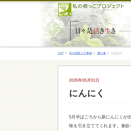
TOP
>
旬の味覚と行事食
>
夏の食
>
にんにく
2025年05月31日
にんにく
5月半ばごろから新にんにくが
味を引き立ててくれます。食欲