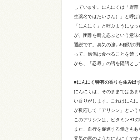
しています。にんにくは「野蒜
生薬名ではたいさん）」と呼ば
「にんにく」と呼ぶようになっ
が、困難を耐え忍ぶという意味
通説です。臭気の強い5種類の
って、僧侶は食べることを禁じ
から、「忍辱」の語を隠語とし
■にんにく特有の香りを生み出
にんにくは、そのままではあま
い香りがします。これはにんに
が反応して「アリシン」という
このアリシンは、ビタミンB1
また、血行を促進する働きもあ
元気の素のようなにんにくです