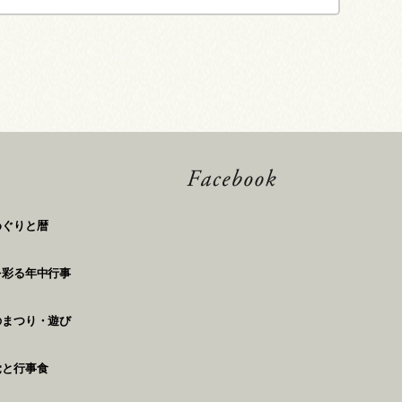
めぐりと暦
を彩る年中行事
のまつり・遊び
覚と行事食