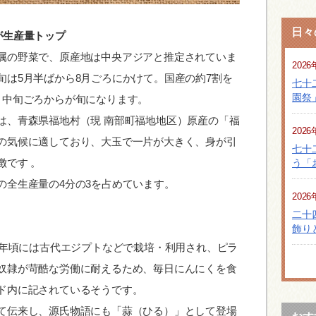
日々
が生産量トップ
属の野菜で、原産地は中央アジアと推定されていま
2026
旬は5月半ばから8月ごろにかけて。国産の約7割を
七十
園祭
月中旬ごろからが旬になります。
は、青森県福地村（現 南部町福地地区）原産の「福
2026
の気候に適しており、大玉で一片が大きく、身が引
七十
徴です 。
う「
の全生産量の4分の3を占めています。
2026
二十
飾り
0年頃には古代エジプトなどで栽培・利用され、ピラ
奴隷が苛酷な労働に耐えるため、毎日にんにくを食
ド内に記されているそうです。
て伝来し、源氏物語にも「蒜（ひる）」として登場