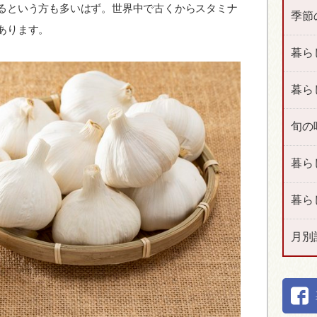
るという方も多いはず。世界中で古くからスタミナ
季節
あります。
暮ら
暮ら
旬の
暮ら
暮ら
月別