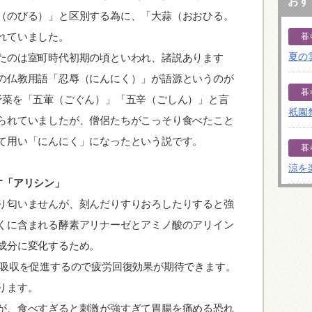
おす
（のびる）」と区別する為に、「大蒜（おおひる。
れていました。
暮
夏の
たのは室町時代初期の頃といわれ、諸説あります
の仏教用語「忍辱（にんにく）」が語源というのが
暮
野菜を「五葷（ごぐん）」「五辛（ごしん）」と言
祇園
られていましたが、僧侶たちがこっそり食べたこと
て用い「にんにく」になったという説です。
暮
涼を
す「アリシン」
り匂いませんが、刻んだりすりおろしたりすると強
くに含まれる酵素アリナーゼとアミノ酸のアリイン
成分に変化するため。
の吸収を促進するので疲労回復効果が期待できます。
ります。
が、食べすぎると刺激が強すぎて胃腸を痛める恐れ