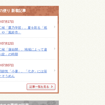
の便り 新着記事
年07月17日
二候「鷹乃学習」。夏を彩る「祇
」や「風鈴市」
年07月12日
二候「蓮始開」。地域によって違
お盆」の時期
年07月07日
四節気「小暑」。「七夕」には笹
とそうめん
記事一覧を見る