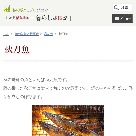
TOP
>
旬の味覚と行事食
>
秋の食
>
秋刀魚
秋の味覚の魚といえば秋刀魚です。
脂の乗った秋刀魚は炭火で焼くのが最高です。煙の中から香ばしい香
りが立ちのぼります。