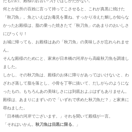
たものの、殿様のお言いつけではしかたがない。
何とか近所の百姓に言って持ってこさせると、これが真黒に焼けた
「秋刀魚」。魚といえばお毒見を重ね、すっかり冷えた鯛しか知らな
かったお殿様は、脂の乗った焼きたて「秋刀魚」のあまりのおいしさ
にびっくり！
お城に帰っても、お殿様はあの「秋刀魚」の美味しさが忘れられませ
ん。
そんな殿様のためにと、家来が日本橋の河岸から高級秋刀魚を調達し
ました。
しかし、その秋刀魚は、殿様のお体に障りがあってはいけないと、わ
ざわざ蒸して脂を落とし、小骨を丁寧に抜いて、だしがらのようにな
ったもの。もちろんあの美味しさには到底およぶはずもありません。
殿様は、あまりにまずいので「いずれで求めた秋刀魚だ？」と家来に
尋ねました。
「日本橋の河岸でございます。」それを聞いて殿様が一言。
「それはいかん。
秋刀魚は目黒に限る
。」