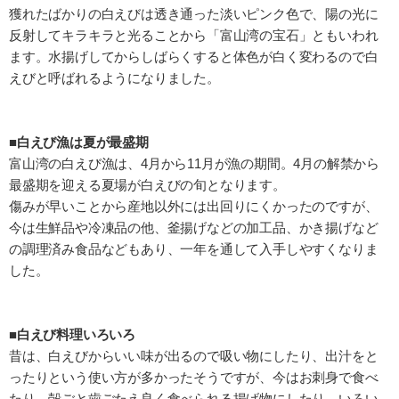
獲れたばかりの白えびは透き通った淡いピンク色で、陽の光に
反射してキラキラと光ることから「富山湾の宝石」ともいわれ
ます。水揚げしてからしばらくすると体色が白く変わるので白
えびと呼ばれるようになりました。
■白えび漁は夏が最盛期
富山湾の白えび漁は、4月から11月が漁の期間。4月の解禁から
最盛期を迎える夏場が白えびの旬となります。
傷みが早いことから産地以外には出回りにくかったのですが、
今は生鮮品や冷凍品の他、釜揚げなどの加工品、かき揚げなど
の調理済み食品などもあり、一年を通して入手しやすくなりま
した。
■白えび料理いろいろ
昔は、白えびからいい味が出るので吸い物にしたり、出汁をと
ったりという使い方が多かったそうですが、今はお刺身で食べ
たり、殻ごと歯ごたえ良く食べられる揚げ物にしたり、いろい