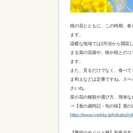
桃の花とともに、この時期、春
ます。
温暖な地域では2月頃から開花
まる菜の花畑や、桃や桜とのコ
ます。
また、見るだけでなく、食べて
ま和えなどは定番ですね。スー
さいね。
菜の花の種類や選び方、簡単な
⇒【食の歳時記・旬の味】菜の
https://www.i-nekko.jp/mikaku/m
【季節のめぐりと暦】和風月名