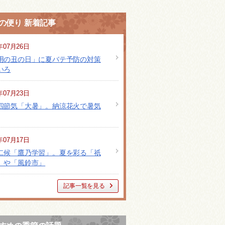
の便り 新着記事
年07月26日
用の丑の日」に夏バテ予防の対策
いろ
年07月23日
四節気「大暑」。納涼花火で暑気
年07月17日
二候「鷹乃学習」。夏を彩る「祇
」や「風鈴市」
記事一覧を見る