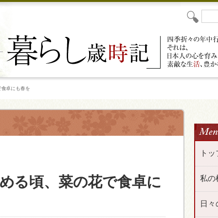
で食卓にも春を
トッ
める頃、菜の花で食卓に
私の
日々