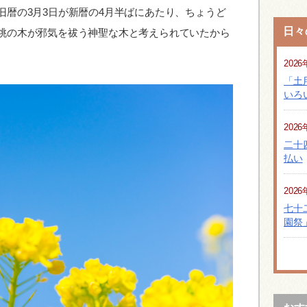
旧暦の3月3日が新暦の4月半ばにあたり、ちょうど
日々
桃の木が邪気を祓う神聖な木と考えられていたから
2026
「土
いろ
2026
二十
払い
2026
七十
園祭