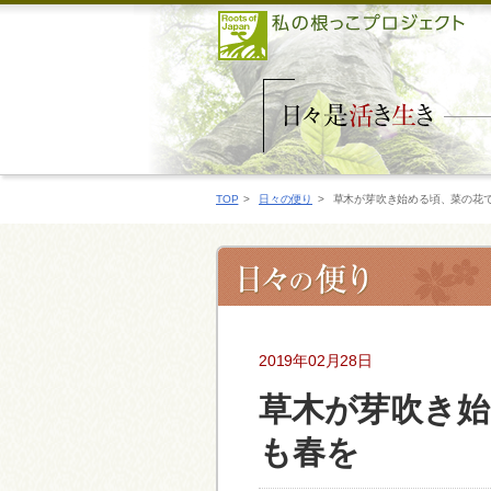
TOP
>
日々の便り
>
草木が芽吹き始める頃、菜の花
2019年02月28日
草木が芽吹き始
も春を