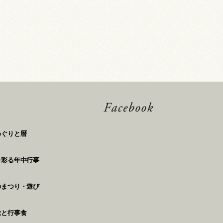
めぐりと暦
を彩る年中行事
のまつり・遊び
覚と行事食