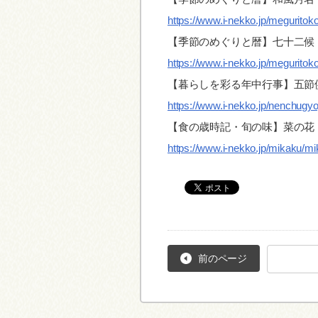
https://www.i-nekko.jp/megurito
【季節のめぐりと暦】七十二候
https://www.i-nekko.jp/meguritok
【暮らしを彩る年中行事】五節
https://www.i-nekko.jp/nenchugyo
【食の歳時記・旬の味】菜の花
https://www.i-nekko.jp/mikaku/m
前のページ