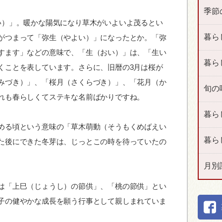
季節
い）」。暖かな陽気になり草木がいよいよ茂るとい
暮ら
がつまって「弥生（やよい）」になったとか。「弥
すます」などの意味で、「生（おい）」は、「生い
暮ら
くことを表しています。さらに、旧暦の3月は桜が
みづき）」、「桜月（さくらづき）」、「花月（か
旬の
れも春らしくてステキな名前ばかりですね。
暮ら
める頃という意味の「草木萌動（そうもくめばえい
暮ら
た後にできた冬芽は、じっとこの時を待っていたの
月別
は「上巳（じょうし）の節供」、「桃の節供」とい
子の健やかな成長を願う行事として親しまれていま