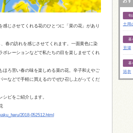
おす
旬
土用
を感じさせてくれる花のひとつに「菜の花」があり
暮
し、春の訪れを感じさせてくれます。一面黄色に染
丑湯
ラボレーションなどで私たちの目を楽しませてくれ
暮
もほろ苦い春の味を楽しめる菜の花。辛子和えやご
浴衣
パーなどで手軽に買えるのでぜひ召し上がってくだ
レシピをご紹介します。
花
ikaku_haru/2018-052512.html