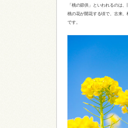
「桃の節供」といわれるのは、
桃の花が開花する頃で、古来、
です。