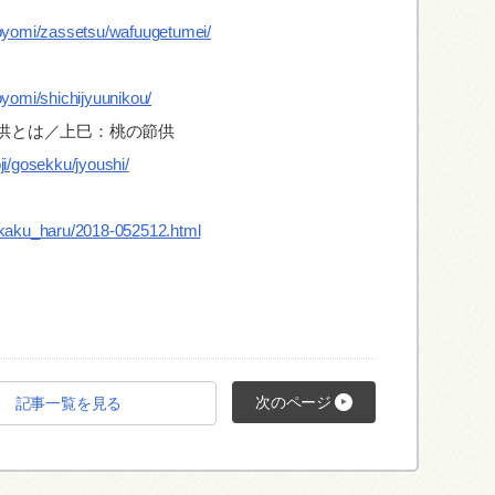
koyomi/zassetsu/wafuugetumei/
oyomi/shichijyuunikou/
供とは／上巳：桃の節供
ji/gosekku/jyoushi/
ikaku_haru/2018-052512.html
次のページ
記事一覧を見る