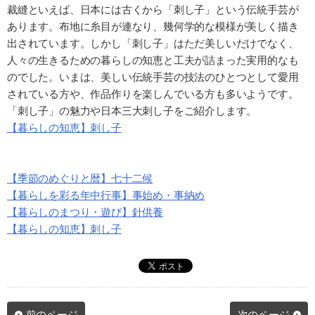
裁縫といえば、日本には古くから「刺し子」という伝統手芸が
あります。布地に糸目が連なり、幾何学的な模様が美しく描き
出されています。しかし「刺し子」はただ美しいだけでなく、
人々の生きるための暮らしの知恵と工夫が詰まった実用的なも
のでした。いまは、美しい伝統手芸の技法のひとつとして愛用
されている方や、作品作りを楽しんでいる方も多いようです。
「刺し子」の魅力や日本三大刺し子をご紹介します。
【暮らしの知恵】刺し子
【季節のめぐりと暦】七十二候
【暮らしを彩る年中行事】事始め・事納め
【暮らしのまつり・遊び】針供養
【暮らしの知恵】刺し子
前のページ
次のページ