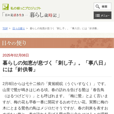
TOP
>
日々の便り
>
暮らしの知恵が息づく「刺し子」。「事八日」には「針供養」
2025年02月08日
暮らしの知恵が息づく「刺し子」。「事八日」
には「針供養」
2月8日からは七十二候の「黄鴬睍睆（うぐいすなく）」です。
山里で鶯が鳴きはじめる頃。春の訪れを告げる鶯は「春告鳥
（はるつげどり）」とも呼ばれます。「梅に鶯」とよく言いま
すが、梅の花も早春一番に開花するおめでたい花。実際に梅の
木にとまる鶯色の鳥はメジロだそうですが、春の到来を表すお