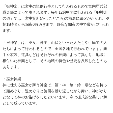
「御神楽」は宮中の恒例行事として行われるもので宮内庁式部
職楽部によって奏されます。毎年12月中旬に行われる「御神楽
の儀」では、宮中賢所(かしこどころ)の前庭に篝火がたかれ、夕
刻18時頃から深夜0時過ぎまで、静寂な闇夜の中で厳かに行われ
ます。
「里神楽」は、巫女、神主、山伏といった人たちや、民間の人
たちによって行われるもので、全国各地で行われています。舞
手や衣装、道具などはそれぞれの神楽によって異なり、地域に
根付いた神楽として、その地域の特色や歴史を反映したものも
あります。
・巫女神楽
神に仕える巫女が舞う神楽で、笹・榊・幣・鈴・扇などを持っ
て順めぐり、逆めぐりと旋回を繰り返しながら舞い、神がかり
となって神のお告げをしたといいます。今は様式的な美しい舞
として残っています。