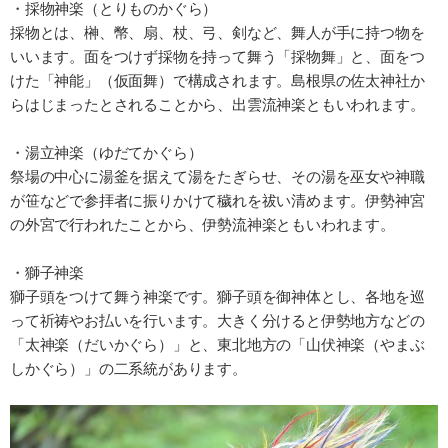
・採物神楽（とりものかぐら）
採物とは、榊、幣、扇、杖、弓、剣など、舞人が手に持つ物を
いいます。面をつけず採物を持って舞う「採物舞」と、面をつ
けた「神能」（仮面舞）で構成されます。島根県の佐太神社か
らはじまったとされることから、出雲流神楽ともいわれます。
・湯立神楽（ゆだてかぐら）
祭場の中心に湯釜を据えて湯をたぎらせ、その湯を巫女や神職
が笹などで参拝者に振りかけて穢れを祓い清めます。伊勢神宮
の外宮で行われたことから、伊勢流神楽ともいわれます。
・獅子神楽
獅子頭をつけて舞う神楽です。獅子頭を御神体とし、各地を巡
って祈祷やお払いを行います。大きく分けると伊勢地方などの
「太神楽（だいかぐら）」と、東北地方の「山伏神楽（やまぶ
しかぐら）」の二系統があります。