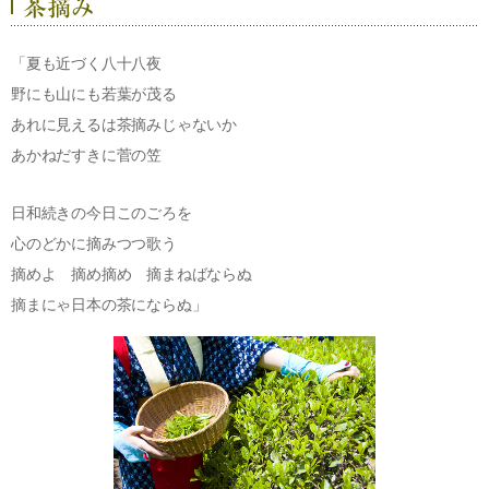
「夏も近づく八十八夜
野にも山にも若葉が茂る
あれに見えるは茶摘みじゃないか
あかねだすきに菅の笠
日和続きの今日このごろを
心のどかに摘みつつ歌う
摘めよ 摘め摘め 摘まねばならぬ
摘まにゃ日本の茶にならぬ」