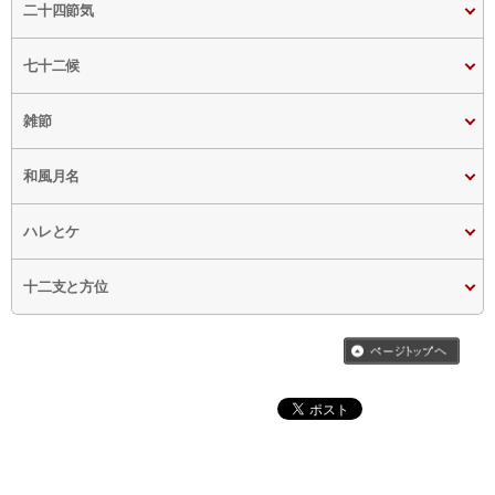
二十四節気
七十二候
雑節
和風月名
ハレとケ
十二支と方位