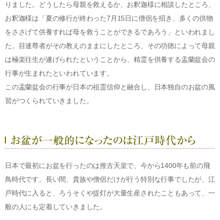
りました。どうしたら母親を救えるか、お釈迦様に相談したところ、
お釈迦様は「夏の修行が終わった7月15日に僧侶を招き、多くの供物
をささげて供養すれば母を救うことができるであろう」といわれまし
た。目連尊者がその教えのままにしたところ、その功徳によって母親
は極楽往生が遂げられたということから、精霊を供養する盂蘭盆会の
行事が生まれたといわれています。
この盂蘭盆会の行事が日本の祖霊信仰と融合し、日本独自のお盆の風
習がつくられていきました。
日本で最初にお盆を行ったのは推古天皇で、今から1400年も前の飛
鳥時代です。長い間、貴族や僧侶だけが行う特別な行事でしたが、江
戸時代に入ると、ろうそくや提灯が大量生産されたこともあって、一
般の人にも定着していきました。