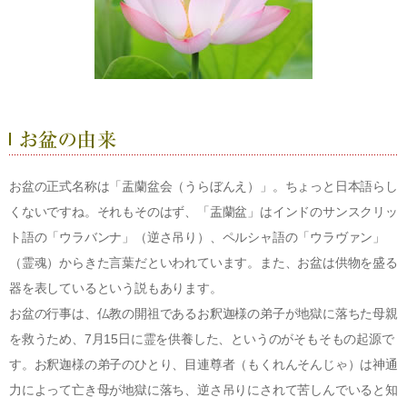
お盆の正式名称は「盂蘭盆会（うらぼんえ）」。ちょっと日本語らし
くないですね。それもそのはず、「盂蘭盆」はインドのサンスクリッ
ト語の「ウラバンナ」（逆さ吊り）、ペルシャ語の「ウラヴァン」
（霊魂）からきた言葉だといわれています。また、お盆は供物を盛る
器を表しているという説もあります。
お盆の行事は、仏教の開祖であるお釈迦様の弟子が地獄に落ちた母親
を救うため、7月15日に霊を供養した、というのがそもそもの起源で
す。お釈迦様の弟子のひとり、目連尊者（もくれんそんじゃ）は神通
力によって亡き母が地獄に落ち、逆さ吊りにされて苦しんでいると知