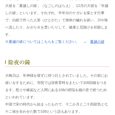
大祓を「夏越しの祓」（なごしのはらえ）、12月の大祓を「年越
しの祓」といいます。それぞれ、半年分のケガレを落とす行事
で、白紙で作った人形（ひとがた）で身体の穢れを祓い、川や海
へ流したり、かがり火を焚いたりして、健康と厄除けを祈願しま
す。
※夏越の祓についてはこちらをご覧ください。 →
夏越の祓
大晦日は、年神様を寝ずに待つ日とされていました。その前にお
祓いをするために、寺院では深夜零時をまたいで108回鐘をつき
ます。怒りや嫉妬など人間にある108の煩悩を鐘の音で絶つため
といわれています。
中国で宋の時代から始まったもので、十二か月と二十四節気と七
十二候を合わせた数で108という説もあります。