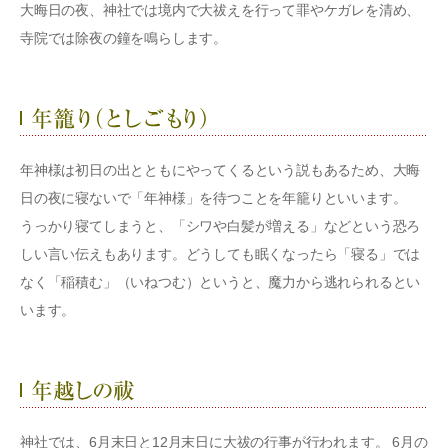
大晦日の夜、神社では境内で大祓えを行って罪やケガレを清め、
寺院では除夜の鐘を鳴らします。
年神様は初日の出とともにやってくるという説もあるため、大晦
日の夜に寝ないで「年神様」を待つことを年籠りといいます。
うっかり寝てしまうと、「シワや白髪が増える」などという恐ろ
しい言い伝えもあります。どうしても眠くなったら「寝る」では
なく「稲積む」（いねつむ）というと、魔力から逃れられるとい
います。
神社では、6月末日と12月末日に大祓の行事が行われます。 6月の