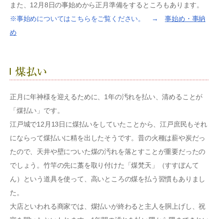
また、12月8日の事始めから正月準備をするところもあります。
※事始めについてはこちらをご覧ください。 →
事始め・事納
め
正月に年神様を迎えるために、1年の汚れを払い、清めることが
「煤払い」です。
江戸城で12月13日に煤払いをしていたことから、江戸庶民もそれ
にならって煤払いに精を出したそうです。昔の火種は薪や炭だっ
たので、天井や壁についた煤の汚れを落とすことが重要だったの
でしょう。竹竿の先に藁を取り付けた「煤梵天」（すすぼんて
ん）という道具を使って、高いところの煤を払う習慣もありまし
た。
大店といわれる商家では、煤払いが終わると主人を胴上げし、祝