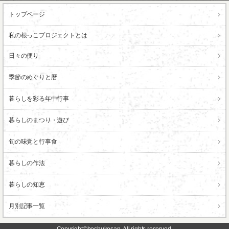
トップページ
私の根っこ
プロジェクトとは
日々の便り
季節のめぐりと暦
暮らしを彩る年中行事
暮らしのまつり・遊び
旬の味覚と行事食
暮らしの作法
暮らしの知恵
月別記事一覧