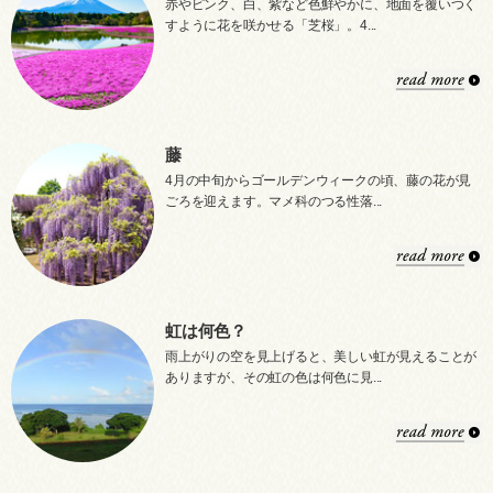
赤やピンク、白、紫など色鮮やかに、地面を覆いつく
すように花を咲かせる「芝桜」。4...
藤
4月の中旬からゴールデンウィークの頃、藤の花が見
ごろを迎えます。マメ科のつる性落...
虹は何色？
雨上がりの空を見上げると、美しい虹が見えることが
ありますが、その虹の色は何色に見...