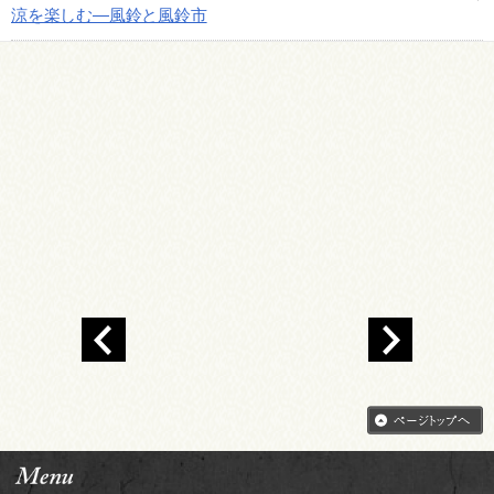
涼を楽しむ―風鈴と風鈴市