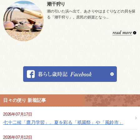
潮干狩り
潮の引いた浜へ出て、あさりやはまぐりなどの貝を採
る「潮干狩り」。庶民の娯楽となっ...
日々の便り 新着記事
2026年07月17日
七十二候「鷹乃学習」。夏を彩る「祇園祭」や「風鈴市」
2026年07月12日