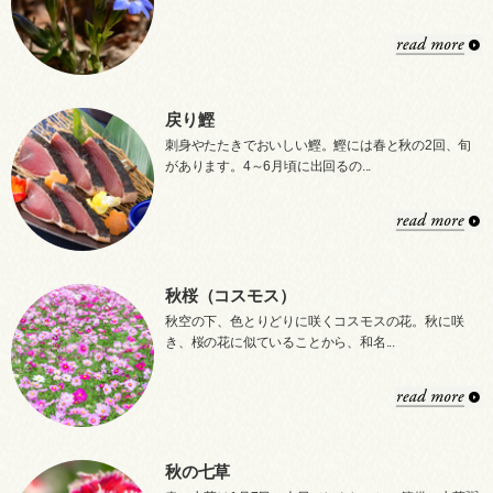
戻り鰹
刺身やたたきでおいしい鰹。鰹には春と秋の2回、旬
があります。4～6月頃に出回るの...
秋桜（コスモス）
秋空の下、色とりどりに咲くコスモスの花。秋に咲
き、桜の花に似ていることから、和名...
秋の七草